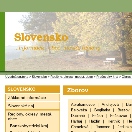
Úvodná stránka
>
Slovensko
>
Regióny, okresy, mestá, obce
>
Prešovský kraj
>
Okres 
SLOVENSKO
Zborov
Základné informácie
Abrahámovce
|
Andrejová
|
Bar
Slovenské naj
Beloveža
|
Bogliarka
|
Brezov
Regióny, okresy, mestá,
Dubinné
|
Frička
|
Fričkovce
|
obce
Harhaj
|
Hažlín
|
Hertník
|
He
Banskobystrický kraj
Chmeľová
|
Janovce
|
Jedlinka