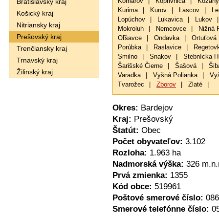
Bratislavský kraj
Komárov
|
Koprivnica
|
Kožany
Kurima
|
Kurov
|
Lascov
|
Le
Košický kraj
Lopúchov
|
Lukavica
|
Lukov
|
Nitriansky kraj
Mokroluh
|
Nemcovce
|
Nižná 
Prešovský kraj
Oľšavce
|
Ondavka
|
Ortuťová
Porúbka
|
Raslavice
|
Regetov
Trenčiansky kraj
Smilno
|
Snakov
|
Stebnícka H
Trnavský kraj
Šarišské Čierne
|
Šašová
|
Šib
Žilinský kraj
Varadka
|
Vyšná Polianka
|
Vy
Tvarožec
|
Zborov
|
Zlaté
|
Okres:
Bardejov
Kraj:
Prešovský
Štatút:
Obec
Počet obyvateľov:
3.102
Rozloha:
1.963 ha
Nadmorská výška:
326 m.n.
Prvá zmienka:
1355
Kód obce:
519961
Poštové smerové číslo:
086
Smerové telefónne číslo:
0