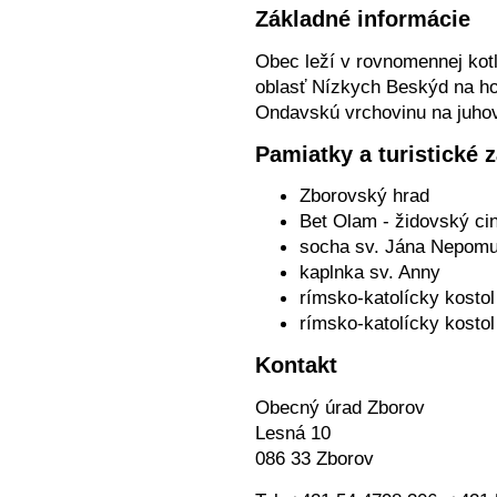
Základné informácie
Obec leží v rovnomennej kotl
oblasť Nízkych Beskýd na h
Ondavskú vrchovinu na juho
Pamiatky a turistické 
Zborovský hrad
Bet Olam - židovský cin
socha sv. Jána Nepom
kaplnka sv. Anny
rímsko-katolícky kostol
rímsko-katolícky kostol
Kontakt
Obecný úrad Zborov
Lesná 10
086 33 Zborov