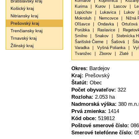
Bratislavský kraj
Komárov
|
Koprivnica
|
Kožany
Kurima
|
Kurov
|
Lascov
|
Le
Košický kraj
Lopúchov
|
Lukavica
|
Lukov
|
Nitriansky kraj
Mokroluh
|
Nemcovce
|
Nižná 
Prešovský kraj
Oľšavce
|
Ondavka
|
Ortuťová
Porúbka
|
Raslavice
|
Regetov
Trenčiansky kraj
Smilno
|
Snakov
|
Stebnícka H
Trnavský kraj
Šarišské Čierne
|
Šašová
|
Šib
Žilinský kraj
Varadka
|
Vyšná Polianka
|
Vy
Tvarožec
|
Zborov
|
Zlaté
|
Okres:
Bardejov
Kraj:
Prešovský
Štatút:
Obec
Počet obyvateľov:
322
Rozloha:
2.053 ha
Nadmorská výška:
380 m.n.
Prvá zmienka:
1414
Kód obce:
519812
Poštové smerové číslo:
086
Smerové telefónne číslo:
0