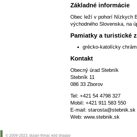
Základné informácie
Obec leží v pohorí Nízkych B
východného Slovenska, na ú
Pamiatky a turistické 
grécko-katolícky chrám
Kontakt
Obecný úrad Stebník
Stebník 11
086 33 Zborov
Tel: +421 54 4798 327
Mobil: +421 911 583 550
E-mail: starosta@stebnik.sk
Web: www.stebnik.sk
© 2009-2023, dizajn frimar, kód shaggy