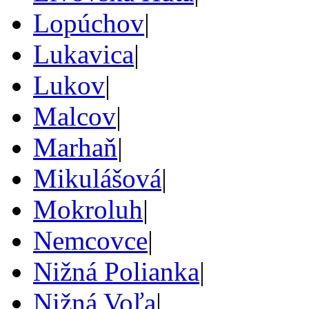
Lopúchov
|
Lukavica
|
Lukov
|
Malcov
|
Marhaň
|
Mikulášová
|
Mokroluh
|
Nemcovce
|
Nižná Polianka
|
Nižná Voľa
|