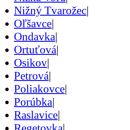
Nižný Tvarožec
|
Oľšavce
|
Ondavka
|
Ortuťová
|
Osikov
|
Petrová
|
Poliakovce
|
Porúbka
|
Raslavice
|
Regetovka
|