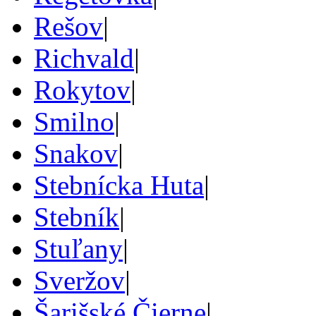
Rešov
|
Richvald
|
Rokytov
|
Smilno
|
Snakov
|
Stebnícka Huta
|
Stebník
|
Stuľany
|
Sveržov
|
Šarišské Čierne
|