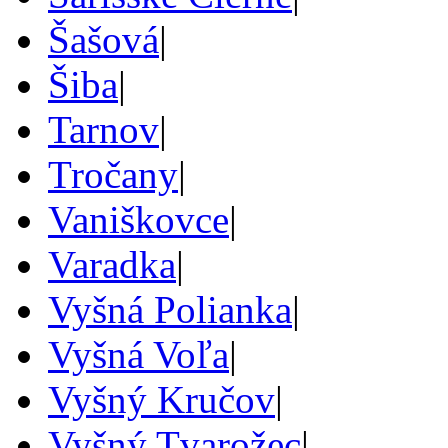
Šašová
|
Šiba
|
Tarnov
|
Tročany
|
Vaniškovce
|
Varadka
|
Vyšná Polianka
|
Vyšná Voľa
|
Vyšný Kručov
|
Vyšný Tvarožec
|