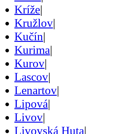
Kríže
|
Kružlov
|
Kučín
|
Kurima
|
Kurov
|
Lascov
|
Lenartov
|
Lipová
|
Livov
|
Livovská Huta
|