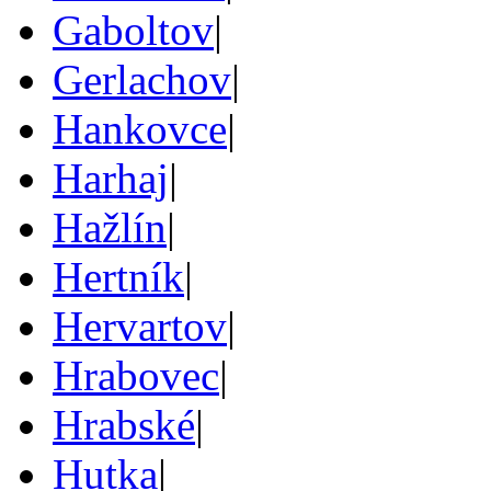
Gaboltov
|
Gerlachov
|
Hankovce
|
Harhaj
|
Hažlín
|
Hertník
|
Hervartov
|
Hrabovec
|
Hrabské
|
Hutka
|