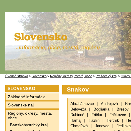
Úvodná stránka
>
Slovensko
>
Regióny, okresy, mestá, obce
>
Prešovský kraj
>
Okres 
SLOVENSKO
Snakov
Základné informácie
Abrahámovce
|
Andrejová
|
Bar
Slovenské naj
Beloveža
|
Bogliarka
|
Brezov
Regióny, okresy, mestá,
Dubinné
|
Frička
|
Fričkovce
|
obce
Harhaj
|
Hažlín
|
Hertník
|
He
Banskobystrický kraj
Chmeľová
|
Janovce
|
Jedlinka