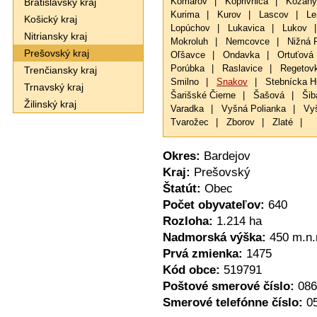
Bratislavský kraj
Komárov
|
Koprivnica
|
Kožany
Kurima
|
Kurov
|
Lascov
|
Le
Košický kraj
Lopúchov
|
Lukavica
|
Lukov
|
Nitriansky kraj
Mokroluh
|
Nemcovce
|
Nižná 
Prešovský kraj
Oľšavce
|
Ondavka
|
Ortuťová
Porúbka
|
Raslavice
|
Regetov
Trenčiansky kraj
Smilno
|
Snakov
|
Stebnícka H
Trnavský kraj
Šarišské Čierne
|
Šašová
|
Šib
Žilinský kraj
Varadka
|
Vyšná Polianka
|
Vy
Tvarožec
|
Zborov
|
Zlaté
|
Okres:
Bardejov
Kraj:
Prešovský
Štatút:
Obec
Počet obyvateľov:
640
Rozloha:
1.214 ha
Nadmorská výška:
450 m.n.
Prvá zmienka:
1475
Kód obce:
519791
Poštové smerové číslo:
086
Smerové telefónne číslo:
0