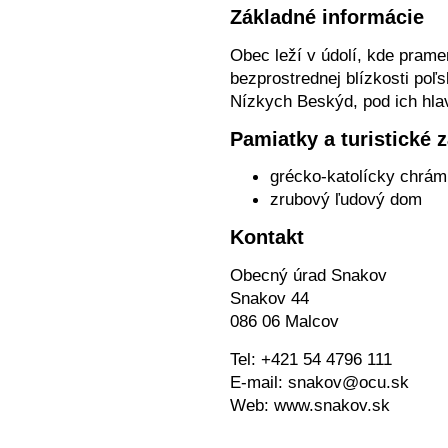
Základné informácie
Obec leží v údolí, kde pramen
bezprostrednej blízkosti poľs
Nízkych Beskýd, pod ich hl
Pamiatky a turistické 
grécko-katolícky chrá
zrubový ľudový dom
Kontakt
Obecný úrad Snakov
Snakov 44
086 06 Malcov
Tel: +421 54 4796 111
E-mail: snakov@ocu.sk
Web: www.snakov.sk