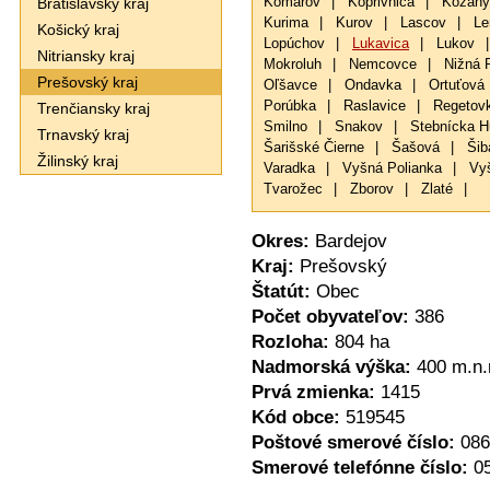
Bratislavský kraj
Komárov
|
Koprivnica
|
Kožany
Kurima
|
Kurov
|
Lascov
|
Le
Košický kraj
Lopúchov
|
Lukavica
|
Lukov
|
Nitriansky kraj
Mokroluh
|
Nemcovce
|
Nižná 
Prešovský kraj
Oľšavce
|
Ondavka
|
Ortuťová
Porúbka
|
Raslavice
|
Regetov
Trenčiansky kraj
Smilno
|
Snakov
|
Stebnícka H
Trnavský kraj
Šarišské Čierne
|
Šašová
|
Šib
Žilinský kraj
Varadka
|
Vyšná Polianka
|
Vy
Tvarožec
|
Zborov
|
Zlaté
|
Okres:
Bardejov
Kraj:
Prešovský
Štatút:
Obec
Počet obyvateľov:
386
Rozloha:
804 ha
Nadmorská výška:
400 m.n.
Prvá zmienka:
1415
Kód obce:
519545
Poštové smerové číslo:
086
Smerové telefónne číslo:
0