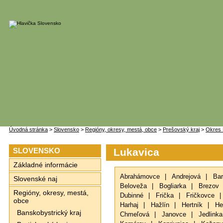
Úvodná stránka
>
Slovensko
>
Regióny, okresy, mestá, obce
>
Prešovský kraj
>
Okres 
SLOVENSKO
Lukavica
Základné informácie
Abrahámovce
|
Andrejová
|
Bar
Slovenské naj
Beloveža
|
Bogliarka
|
Brezov
Regióny, okresy, mestá,
Dubinné
|
Frička
|
Fričkovce
|
obce
Harhaj
|
Hažlín
|
Hertník
|
He
Banskobystrický kraj
Chmeľová
|
Janovce
|
Jedlinka