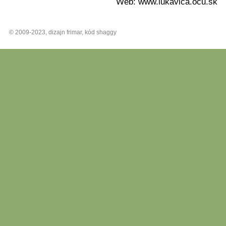
Web: www.lukavica.ocu.sk
© 2009-2023, dizajn frimar, kód shaggy